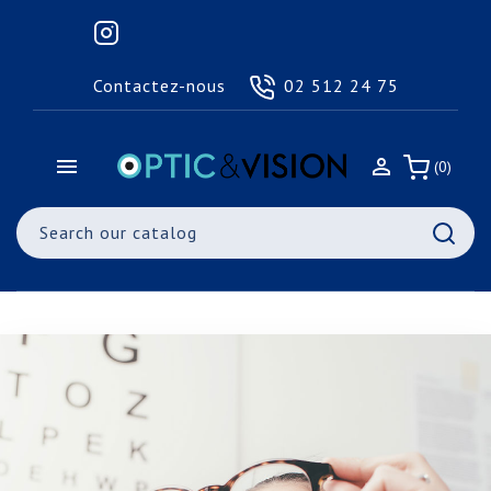
Contactez-nous
02 512 24 75


(0)